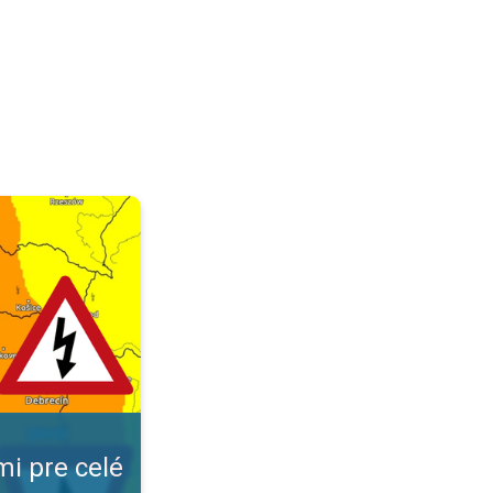
ovensko. A búrka vás už neprekvapí. . .
mi pre celé