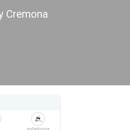
hy Cremona
r
poľadovica