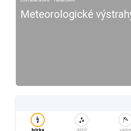
Meteorologické výstra
búrka
dážď
vieto