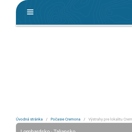
Úvodná stránka
/
Počasie Cremona
/
Výstrahy pre lokalitu Cre
Lombardsko · Taliansko