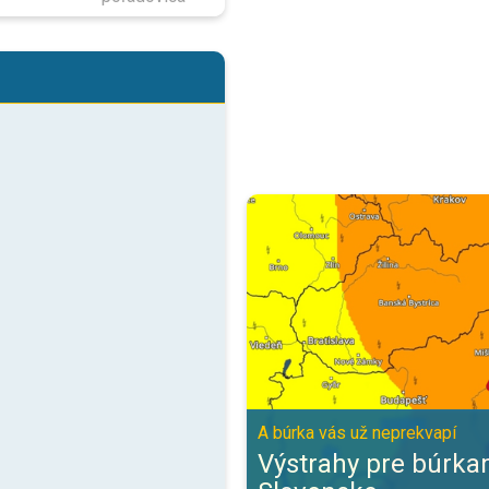
Výstrahy pre búrkami pre celé Sl
A búrka vás už neprekvapí
Výstrahy pre búrka