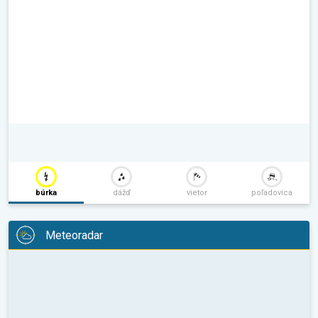
búrka
dážď
vietor
poľadovica
Meteoradar