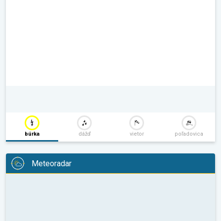
búrka
dážď
vietor
poľadovica
Meteoradar