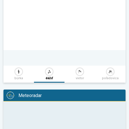
búrka
dážď
vietor
poľadovica
Meteoradar