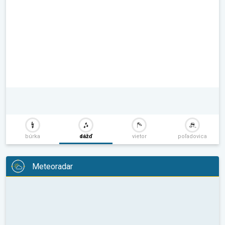
búrka
dážď
vietor
poľadovica
Meteoradar