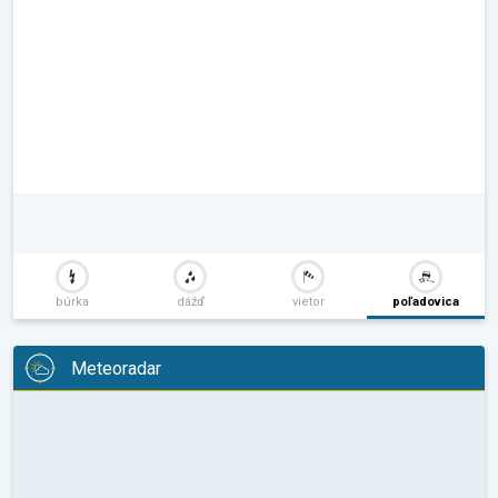
búrka
dážď
vietor
poľadovica
Meteoradar