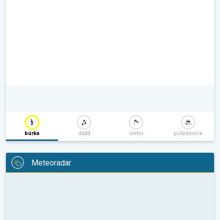
búrka
dážď
vietor
poľadovica
Meteoradar