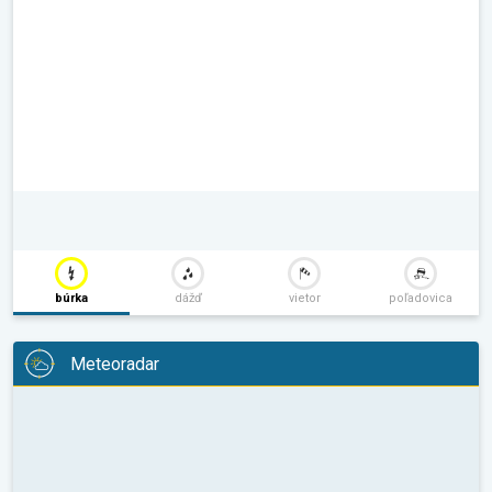
búrka
dážď
vietor
poľadovica
Meteoradar