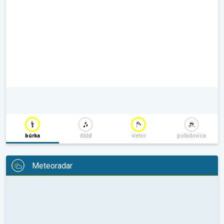
búrka
dážď
vietor
poľadovica
Meteoradar