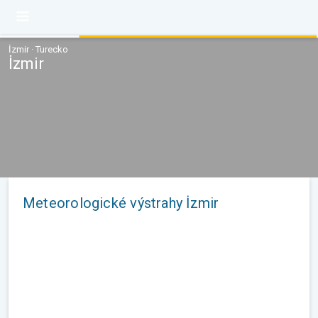
İzmir · Turecko
İzmir
Meteorologické výstrahy İzmir