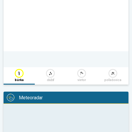
búrka
dážď
vietor
poľadovica
Meteoradar