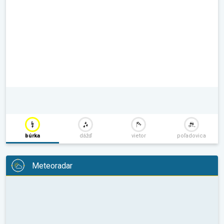
búrka
dážď
vietor
poľadovica
Meteoradar