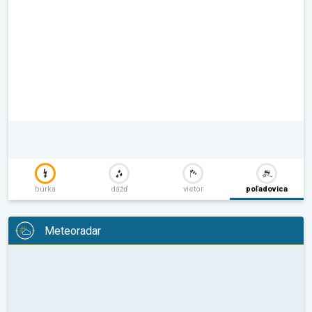
búrka
dážď
vietor
poľadovica
Meteoradar