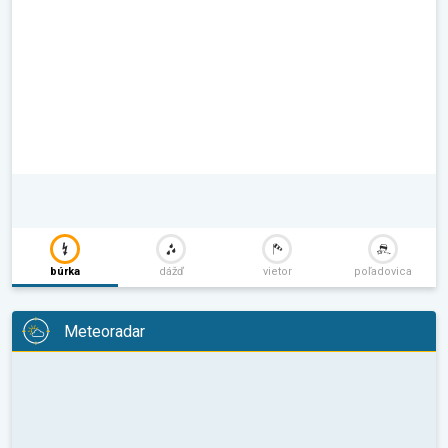
búrka
dážď
vietor
poľadovica
Meteoradar