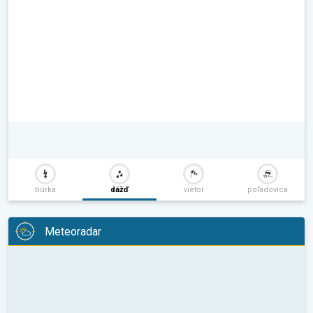
búrka
dážď
vietor
poľadovica
Meteoradar