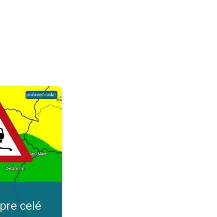
ensko. Nepriaznivé počasie. . .
pre celé