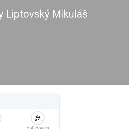
y Liptovský Mikuláš
r
poľadovica