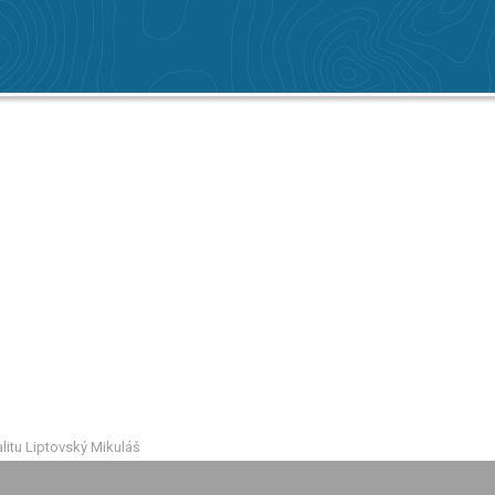
alitu Liptovský Mikuláš