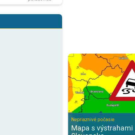
Mapa s výstrahami pre celé Slov
Nepriaznivé počasie
Mapa s výstrahami 