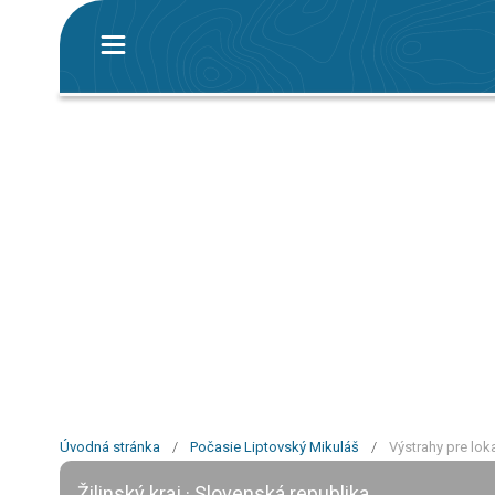
Úvodná stránka
/
Počasie Liptovský Mikuláš
/
Výstrahy pre lok
Žilinský kraj · Slovenská republika