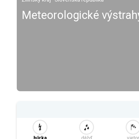
Meteorologické výstrah
búrka
dážď
vieto