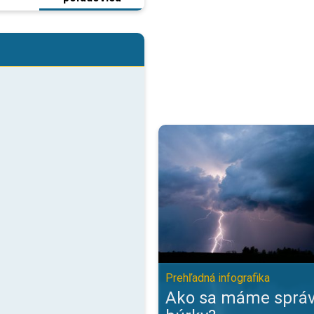
Ako sa máme správať počas búrky
Prehľadná infografika
Ako sa máme správ