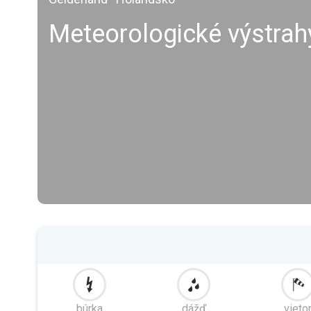
Meteorologické výstra
búrka
dážď
vieto