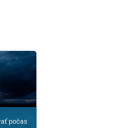
?. Prehľadná infografika. . .
ať počas