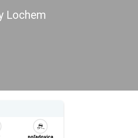
hy Lochem
r
poľadovica