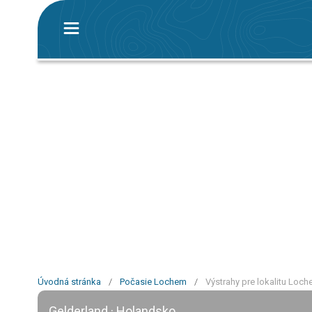
Úvodná stránka
/
Počasie Lochem
/
Výstrahy pre lokalitu Loc
Gelderland · Holandsko