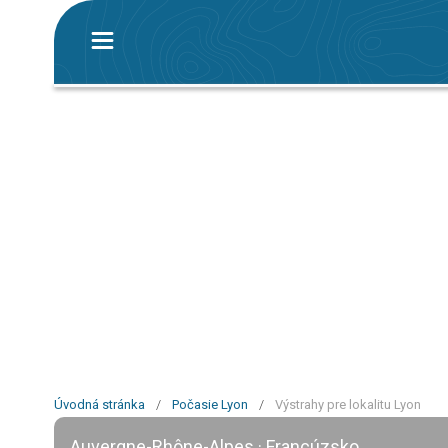
Úvodná stránka
/
Počasie Lyon
/
Výstrahy pre lokalitu Lyon
Auvergne-Rhône-Alpes · Francúzsko