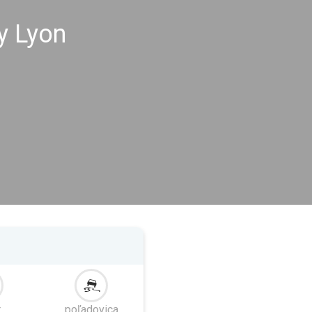
y Lyon
r
poľadovica