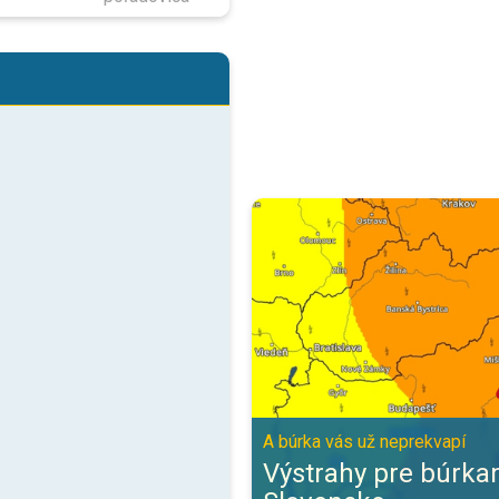
Výstrahy pre búrkami pre celé Sl
A búrka vás už neprekvapí
Výstrahy pre búrka