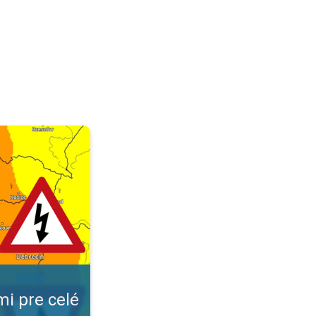
ovensko. A búrka vás už neprekvapí. . .
mi pre celé