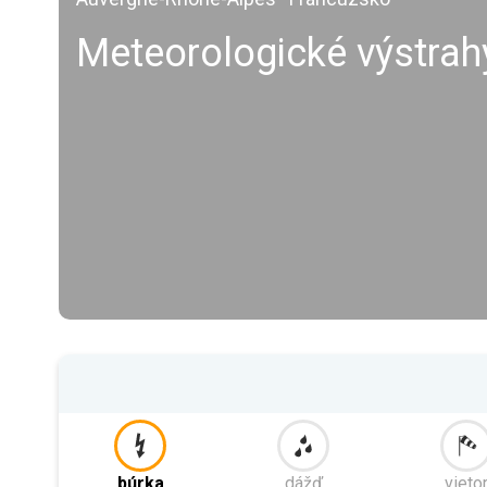
Meteorologické výstrah
búrka
dážď
vieto