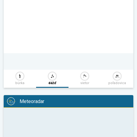
búrka
dážď
vietor
poľadovica
Meteoradar