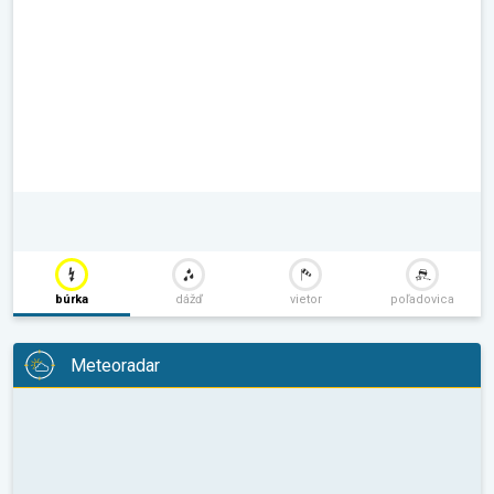
búrka
dážď
vietor
poľadovica
Meteoradar