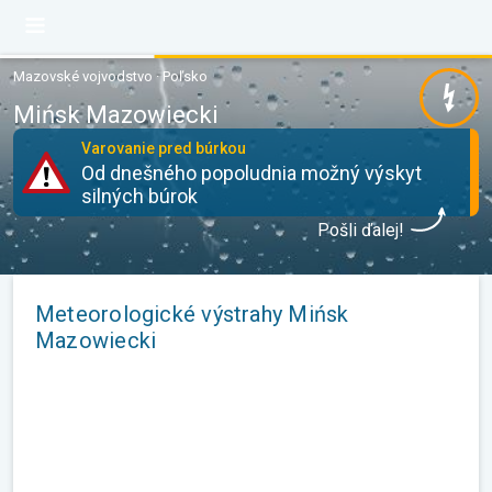
Mazovské vojvodstvo · Poľsko
Mińsk Mazowiecki
Varovanie pred búrkou
Od dnešného popoludnia možný výskyt
silných búrok
Pošli ďalej!
Meteorologické výstrahy Mińsk
Mazowiecki