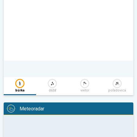
búrka
dážď
vietor
poľadovica
Meteoradar