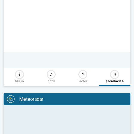
búrka
dážď
vietor
poľadovica
Meteoradar