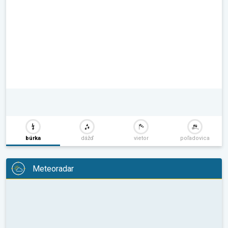
búrka
dážď
vietor
poľadovica
Meteoradar