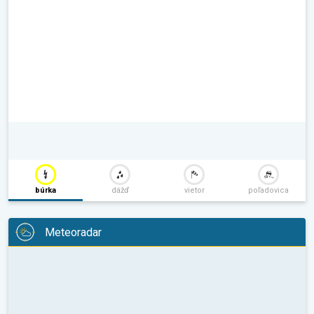
búrka
dážď
vietor
poľadovica
Meteoradar