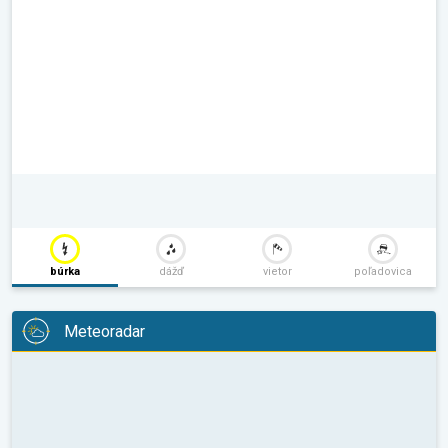
búrka
dážď
vietor
poľadovica
Meteoradar