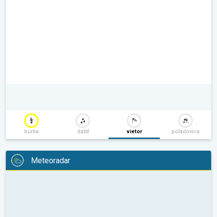
búrka
dážď
vietor
poľadovica
Meteoradar