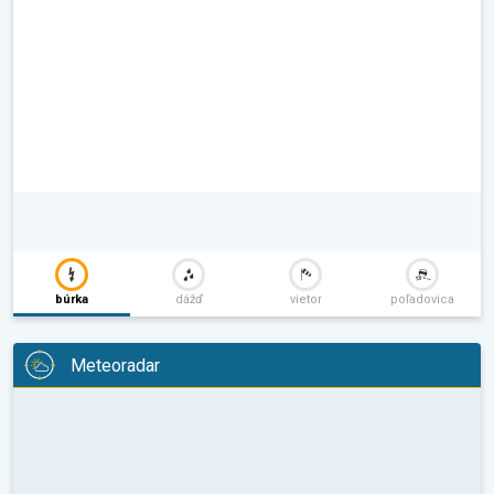
búrka
dážď
vietor
poľadovica
Meteoradar