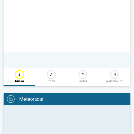
búrka
dážď
vietor
poľadovica
Meteoradar