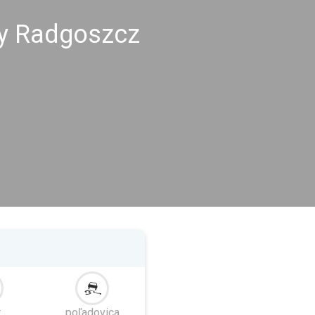
hy Radgoszcz
r
poľadovica