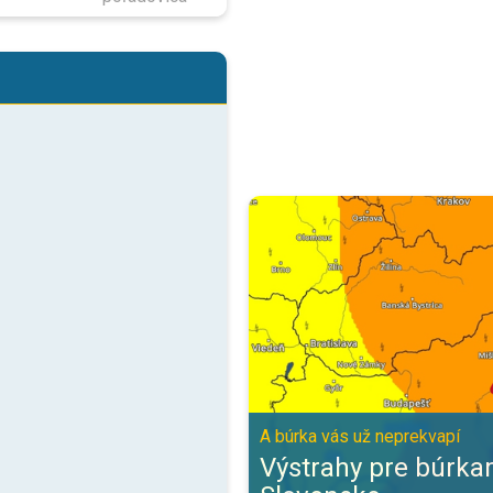
Výstrahy pre búrkami pre celé Sl
A búrka vás už neprekvapí
Výstrahy pre búrka