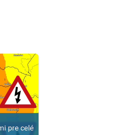
ovensko. A búrka vás už neprekvapí. . .
mi pre celé