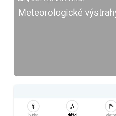
Meteorologické výstra
búrka
dážď
vieto