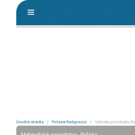
Úvodná stránka
/
Počasie Radgoszcz
/
Výstrahy pre lokalitu 
Malopoľské vojvodstvo · Poľsko