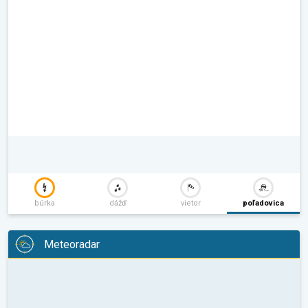
búrka
dážď
vietor
poľadovica
Meteoradar