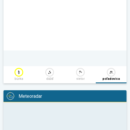
búrka
dážď
vietor
poľadovica
Meteoradar