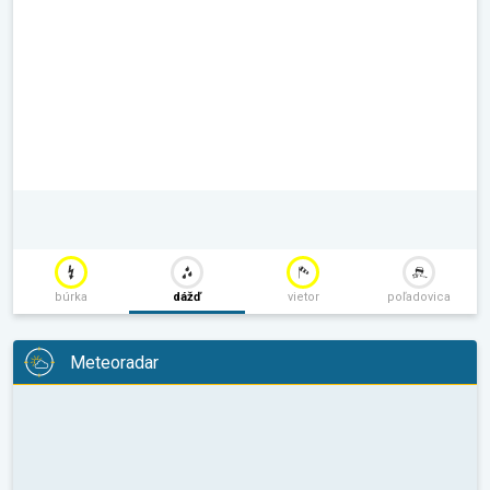
búrka
dážď
vietor
poľadovica
Meteoradar