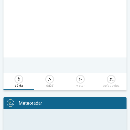
búrka
dážď
vietor
poľadovica
Meteoradar