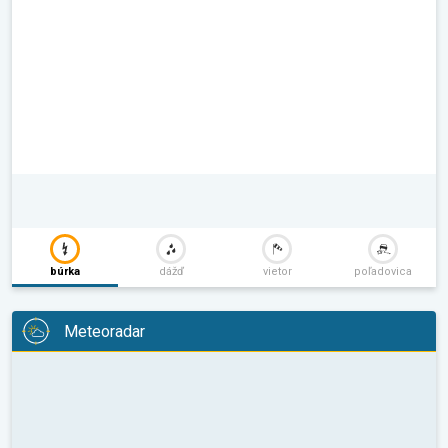
búrka
dážď
vietor
poľadovica
Meteoradar