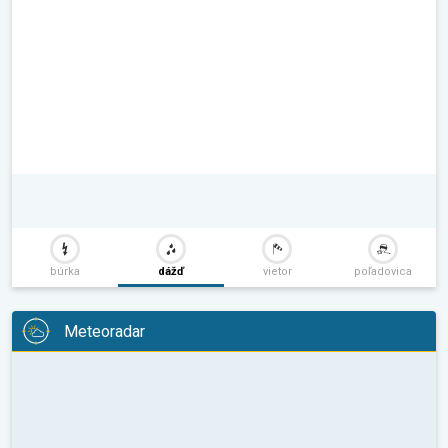
búrka
dážď
vietor
poľadovica
Meteoradar