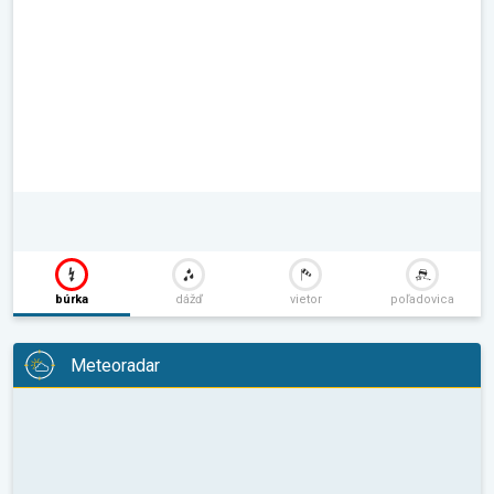
búrka
dážď
vietor
poľadovica
Meteoradar