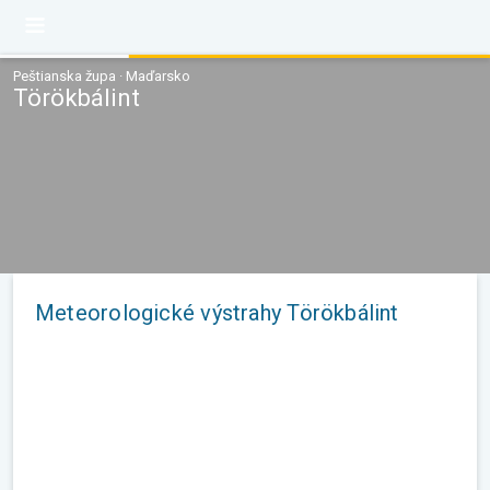
Peštianska župa · Maďarsko
Törökbálint
Meteorologické výstrahy Törökbálint