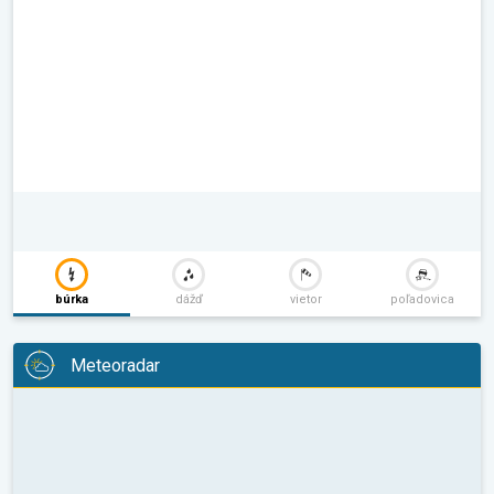
búrka
dážď
vietor
poľadovica
Meteoradar