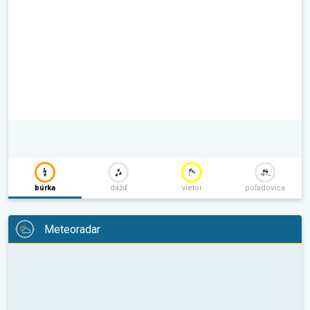
búrka
dážď
vietor
poľadovica
Meteoradar