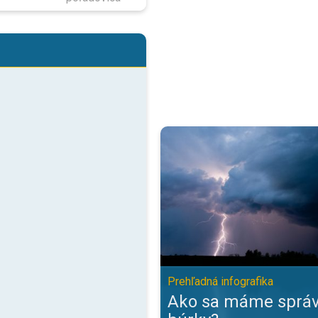
Ako sa máme správať počas búrky
Prehľadná infografika
Ako sa máme správ