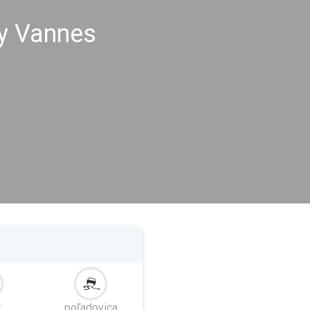
hy Vannes
r
poľadovica