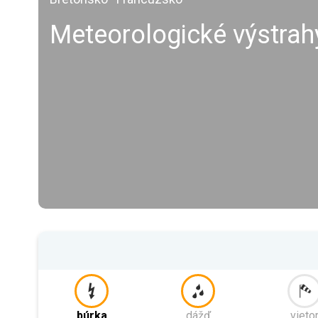
Meteorologické výstra
búrka
dážď
vieto