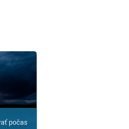
?. Prehľadná infografika. . .
ať počas