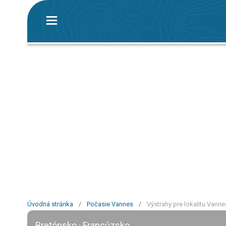
Úvodná stránka
/
Počasie Vannes
/
Výstrahy pre lokalitu Vanne
Bretónsko · Francúzsko