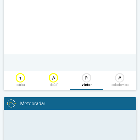
búrka
dážď
vietor
poľadovica
Meteoradar