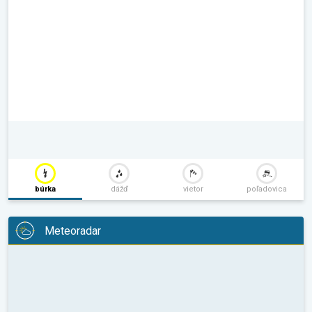
búrka
dážď
vietor
poľadovica
Meteoradar