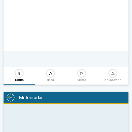
búrka
dážď
vietor
poľadovica
Meteoradar