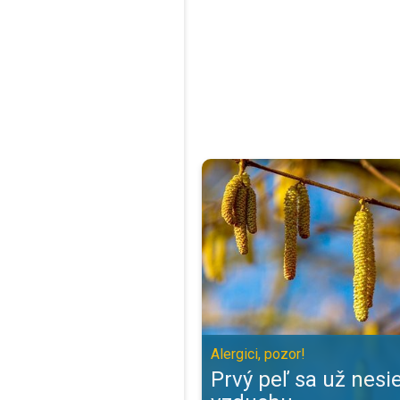
Prvý peľ sa už nesie vo vzduchu. 
Alergici, pozor!
Prvý peľ sa už nesi