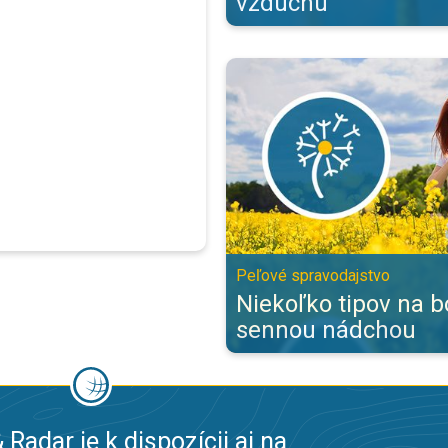
vzduchu
Niekoľko tipov na boj so sennou
Peľové spravodajstvo
Niekoľko tipov na b
sennou nádchou
 Radar je k dispozícii aj na