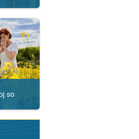
 nádchou. Peľové spravodajstvo. . .
oj so