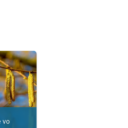
Alergici, pozor!. . .
e vo