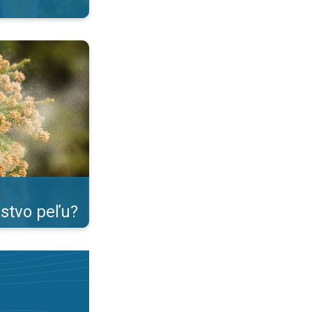
tná senná nádcha. . .
tvo peľu?