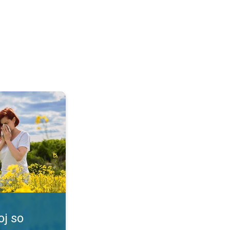
 nádchou. Peľové spravodajstvo. . .
oj so