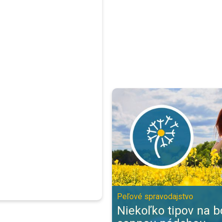
Niekoľko tipov na boj so sennou
Peľové spravodajstvo
Niekoľko tipov na b