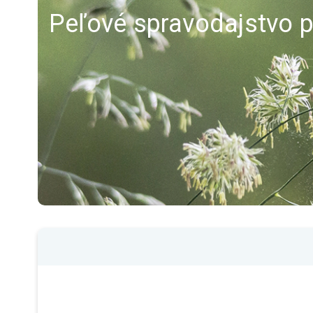
Peľové spravodajstvo p