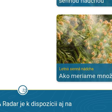
sennou nádchou
Ako meriame množstvo peľu?. Le
Letná senná nádcha
Ako meriame množs
 Radar je k dispozícii aj na