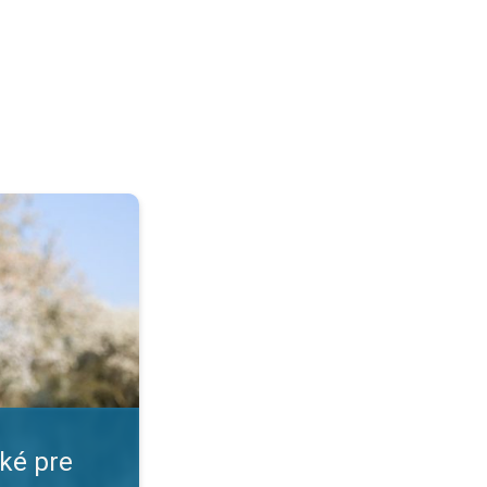
. Peľ prekvapuje. . .
cké pre