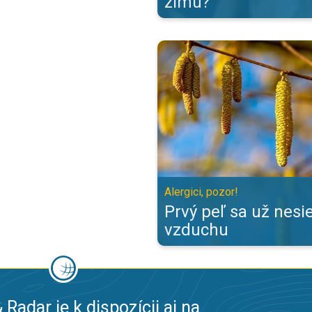
zimu?
Prvý peľ sa už nesie vo vzduchu. 
Alergici, pozor!
Prvý peľ sa už nesi
vzduchu
 Radar je k dispozícii aj na