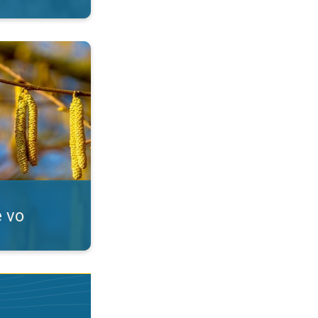
Alergici, pozor!. . .
e vo