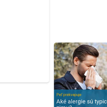
Aké alergie sú typické pre zimu?
Peľ prekvapuje
Aké alergie sú typi