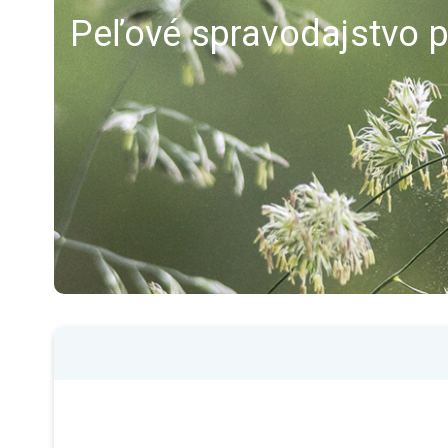
Peľové spravodajstvo p