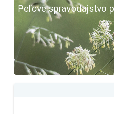
Peľové spravodajstvo p