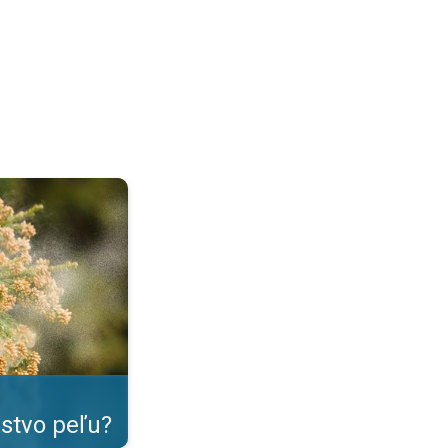
tná senná nádcha. . .
tvo peľu?