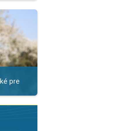
. Peľ prekvapuje. . .
cké pre