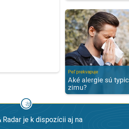
Aké alergie sú typické pre zimu?
Peľ prekvapuje
Aké alergie sú typi
zimu?
 Radar je k dispozícii aj na