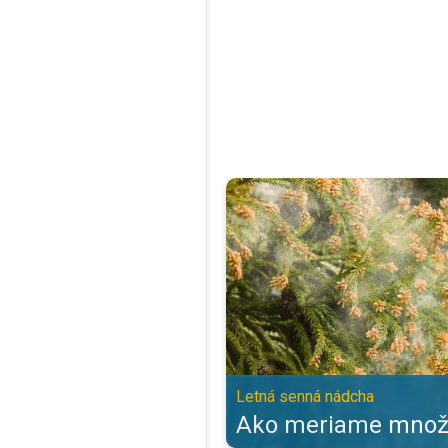
Ako meriame množstvo peľu?. Le
Letná senná nádcha
Ako meriame množs