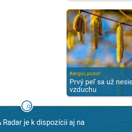
Prvý peľ sa už nesie vo vzduchu. 
Alergici, pozor!
Prvý peľ sa už nesi
vzduchu
 Radar je k dispozícii aj na