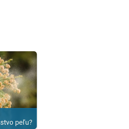
tná senná nádcha. . .
tvo peľu?