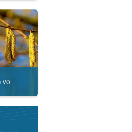
Alergici, pozor!. . .
e vo