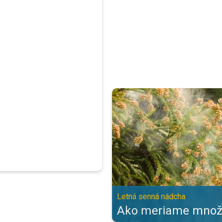
Ako meriame množstvo peľu?. Le
Letná senná nádcha
Ako meriame množs