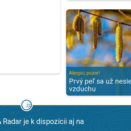
Prvý peľ sa už nesie vo vzduchu. 
Alergici, pozor!
Prvý peľ sa už nesi
vzduchu
 Radar je k dispozícii aj na