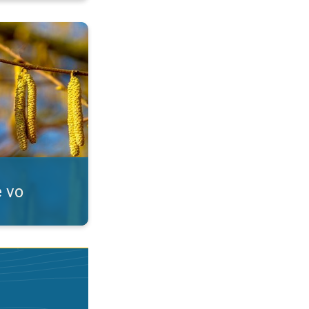
Alergici, pozor!. . .
e vo