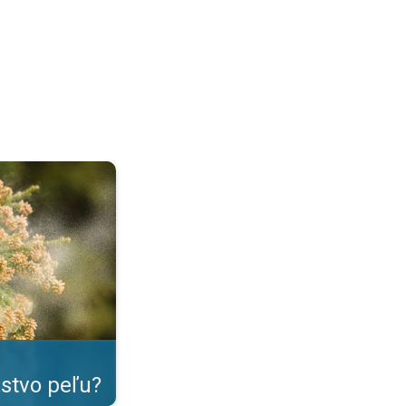
tná senná nádcha. . .
tvo peľu?