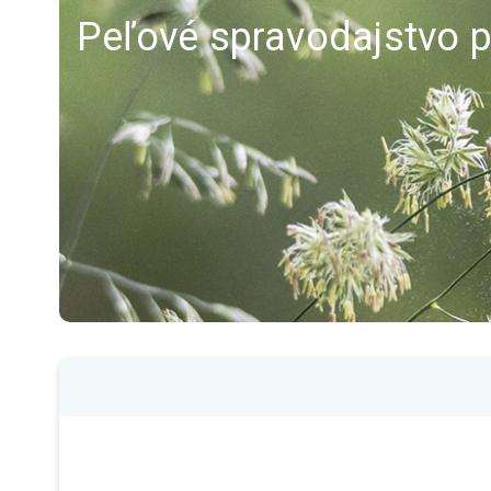
Peľové spravodajstvo p