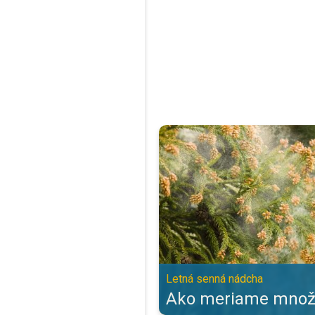
Ako meriame množstvo peľu?. Le
Letná senná nádcha
Ako meriame množs