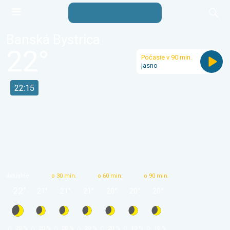
Banská Bystrica
22
°
Počasie v 90 min.
jasno
22:15
aktuálne
o 30 min.
o 60 min.
o 90 min.
22
°
21
°
21
°
21
°
20
°
20
°
20
°
 20 % 
 20 % 
 20 % 
 20 % 
 20 % 
 10 % 
 10 % 