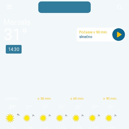
Marsala
31
°
Počasie v 90 min.
slnečno
14:30
aktuálne
o 30 min.
o 60 min.
o 90 min.
31
°
31
°
31
°
31
°
31
°
31
°
31
°
 0 % 
 0 % 
 0 % 
 0 % 
 0 % 
 0 % 
 0 % 