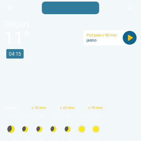
Telgárt
11
°
Počasie v 90 min.
jasno
04:15
aktuálne
o 30 min.
o 60 min.
o 90 min.
11
°
11
°
11
°
11
°
11
°
11
°
11
°
 5 % 
 5 % 
 5 % 
 5 % 
 5 % 
 5 % 
 5 % 